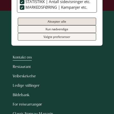
STATISTIKK | Antall sidevisninger etc.
MARKEDSFØRING | Kampanjer etc.
Aksepter alle
Kun nødvendige
Valgte preferanser
Kontakt oss
Restaurant
Veibeskrivelse
Ledige stillinger
Bildebank
For reisearrangør
Classic Norway Magasin