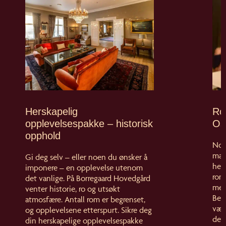
Herskapelig
Ro
opplevelsespakke – historisk
Os
opphold
Noe
man 
Gi deg selv – eller noen du ønsker å
hel
imponere – en opplevelse utenom
rom
det vanlige. På Borregaard Hovedgård
med
venter historie, ro og utsøkt
Begr
atmosfære. Antall rom er begrenset,
være
og opplevelsene etterspurt. Sikre deg
dere
din herskapelige opplevelsespakke