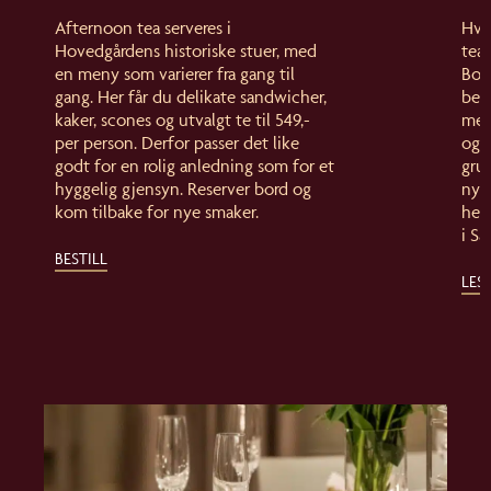
Afternoon tea serveres i
Hva
Hovedgårdens historiske stuer, med
tea
en meny som varierer fra gang til
Bor
gang. Her får du delikate sandwicher,
bes
kaker, scones og utvalgt te til 549,-
med 
per person. Derfor passer det like
og 
godt for en rolig anledning som for et
gru
hyggelig gjensyn. Reserver bord og
nyte
kom tilbake for nye smaker.
hers
i Sa
BESTILL
LES