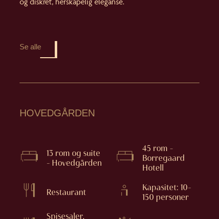
og diskret, herskapelig eleganse.
Se alle
HOVEDGÅRDEN
45 rom –
13 rom og suite
Borregaard
– Hovedgården
Hotell
Kapasitet: 10–
Restaurant
150 personer
Spisesaler,