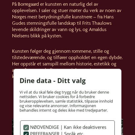
På Borregaard er kunsten en naturlig del av
opplevelsen. I saler og stuer møter du verk av noen av
Norges mest betydningsfulle kunstnere – fra Hans
Gudes stemningsfulle landskap til Frits Thaulows
levende skildringer av vann og lys, og Amaldus
Nielsens blikk på kysten.
Kunsten følger deg gjennom rommene, stille og
tilstedeværende, og tilfører oppholdet en egen dybde.
Her oppstår et samspill mellom historie, estetikk og
atmosfære – en helhet som gir huset sin særegne
karakter.
Dine data - Ditt valg
Vi vil at du skal føle deg trygg når du bruker denne
nettsiden. Vi bruker cookies for å forbedre
brukeropplevelsen, samle statistikk, tilpasse innhold
og vise relevante annonser. Informasjonen
behandles internt og deles ikke med tredjeparter.
NØDVENDIGE | Kan ikke deaktiveres
PREFERANSER | Språk etc.