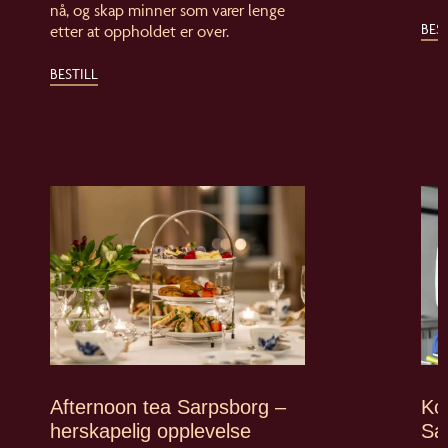
nå, og skap minner som varer lenge
BEST
etter at oppholdet er over.
BESTILL
Afternoon tea Sarpsborg –
Ko
herskapelig opplevelse
Sa